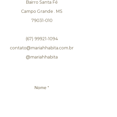
Bairro Santa Fé
Campo Grande . MS
79031-010
(67) 99921-1094
contato@mariahhabita.com.br
@mariahhabita
Nome
Sobrenome