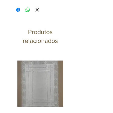
proporcionando uma
experiência de degustação
refinada. Ideal para apreciar
vinhos tintos e celebrar
momentos especiais com
Produtos
sofisticação.
relacionados
Medidas Produto: Altura
23.10cm x Largura 13.30cm x
Comprimento 13.30cm