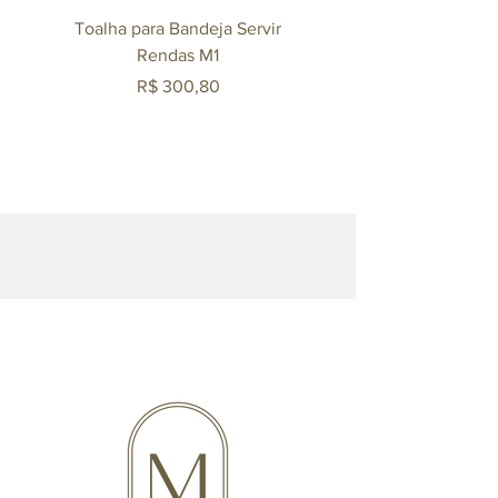
Toalha para Bandeja Servir
Mexedor Agliana 140m
Rendas M1
Revestido em Ouro 
Preço
R$ 300,80