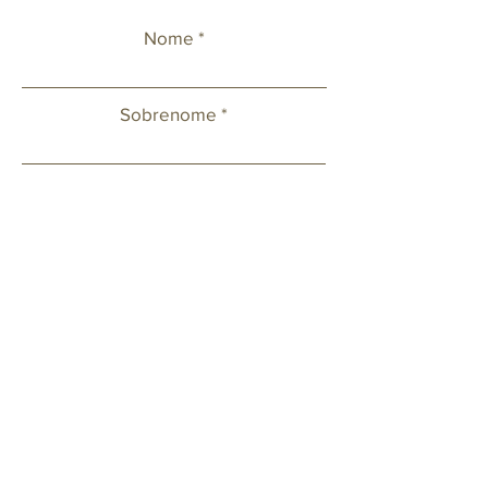
Nome
Sobrenome
Celular
Email
Deixe sua mensagem ou solicitação.