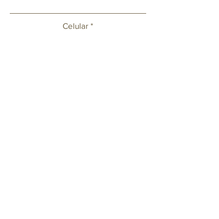
Celular
Email
Deixe sua mensagem ou solicitação.
Enviar