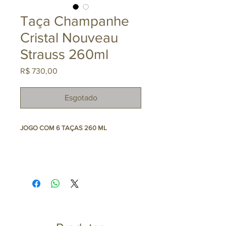
Taça Champanhe
Cristal Nouveau
Strauss 260ml
Preço
R$ 730,00
Esgotado
JOGO COM 6 TAÇAS 260 ML
A linha Sommelier de Strauss apresenta
taças de alta performance feitas com
altíssima precisão no mais puro cristal.
Para quem preza pela degustação perfeita