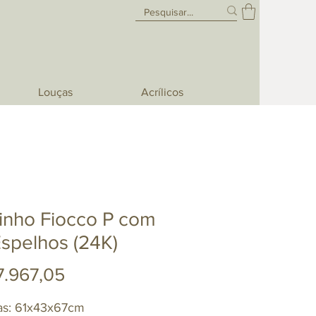
Louças
Acrílicos
inho Fiocco P com
spelhos (24K)
Preço
7.967,05
as: 61x43x67cm