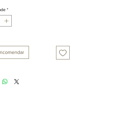
ade
*
encomendar