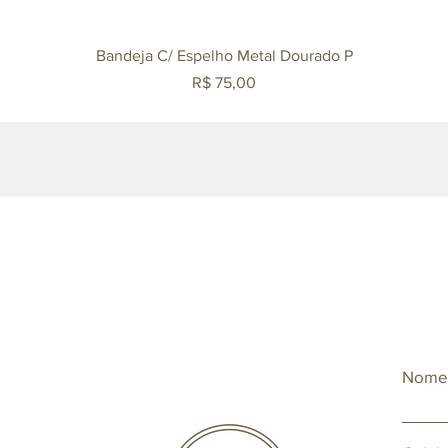
Visualização rápida
Bandeja C/ Espelho Metal Dourado P
Preço
R$ 75,00
Nom