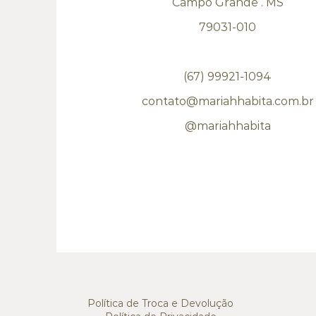
Campo Grande . MS
79031-010
(67) 99921-1094
contato@mariahhabita.com.br
@mariahhabita
Política de Troca e Devolução