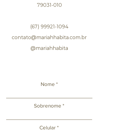
79031-010
(67) 99921-1094
contato@mariahhabita.com.br
@mariahhabita
Nome
Sobrenome
Celular