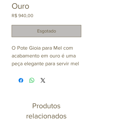
Ouro
Preço
R$ 940,00
Esgotado
O Pote Gioia para Mel com
acabamento em ouro é uma
peça elegante para servir mel
com praticidade e sofisticação.
Seu design delicado valoriza a
mesa posta, sendo ideal para
cafés da manhã, chás e
ocasiões especiais. Funcional
Produtos
e decorativo, traz um toque
relacionados
refinado à apresentação.