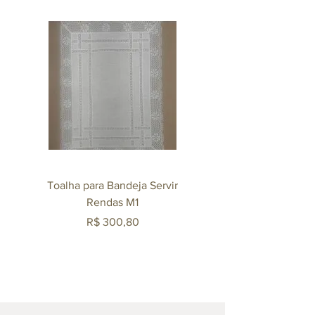
Toalha para Bandeja Servir
Mexedor Agliana 140m
Rendas M1
Revestido em Ouro 
Preço
R$ 300,80