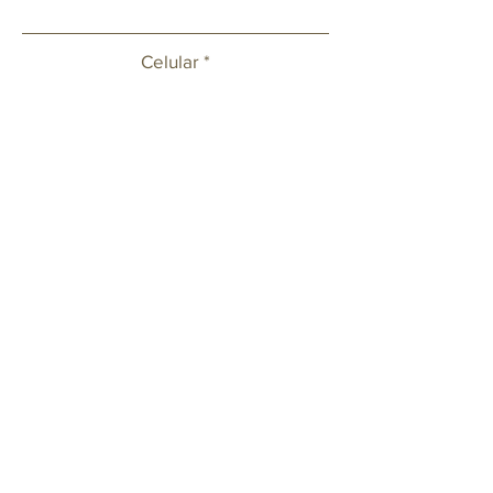
Celular
Email
Deixe sua mensagem ou solicitação.
Enviar