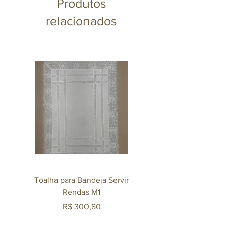
Produtos
relacionados
Toalha para Bandeja Servir
Mexedor Agliana 140m
Rendas M1
Revestido em Ouro 
Preço
R$ 300,80