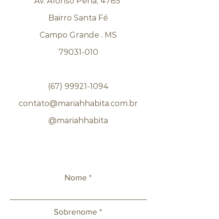
Av. Afonso Pena, 4785
Bairro Santa Fé
Campo Grande . MS
79031-010
(67) 99921-1094
contato@mariahhabita.com.br
@mariahhabita
Nome
Sobrenome