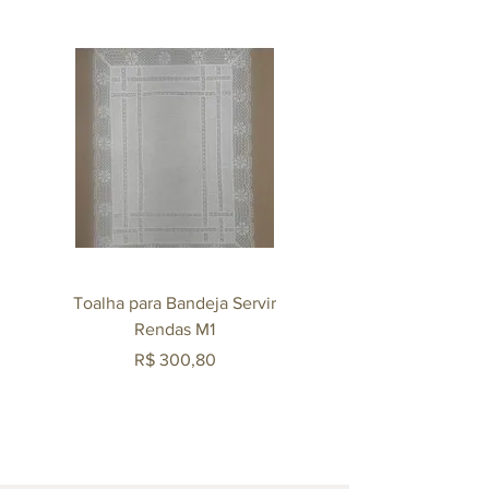
Toalha para Bandeja Servir
Mexedor Agliana 140m
Rendas M1
Revestido em Ouro 
Preço
R$ 300,80