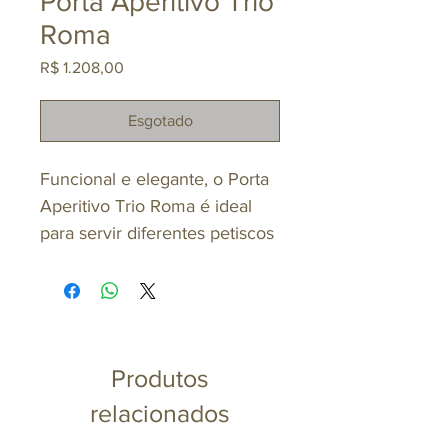
Porta Aperitivo Trio
Roma
Preço
R$ 1.208,00
Esgotado
Funcional e elegante, o Porta
Aperitivo Trio Roma é ideal
para servir diferentes petiscos
de forma organizada em uma
única peça. Com três
compartimentos, permite
separar acompanhamentos e
criar uma apresentação
Produtos
harmoniosa à mesa.
relacionados