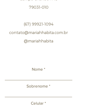
79031-010
(67) 99921-1094
contato@mariahhabita.com.br
@mariahhabita
Nome
Sobrenome
Celular