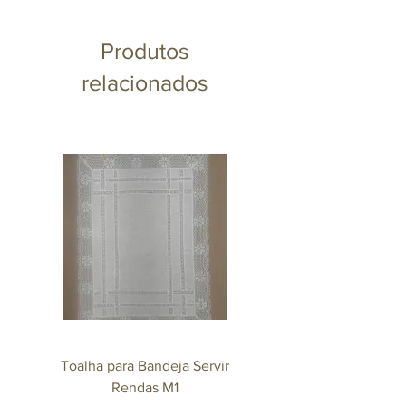
Produtos
relacionados
Toalha para Bandeja Servir
Mexedor Agliana 140m
Rendas M1
Revestido em Ouro 