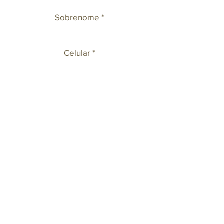
Sobrenome
Celular
Email
Deixe sua mensagem ou solicitação.
Enviar