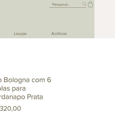
Louças
Acrílicos
o Bologna com 6
las para
rdanapo Prata
Preço
.320,00