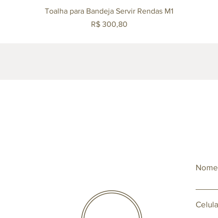
Visualização rápida
Toalha para Bandeja Servir Rendas M1
Preço
R$ 300,80
Nom
Celula