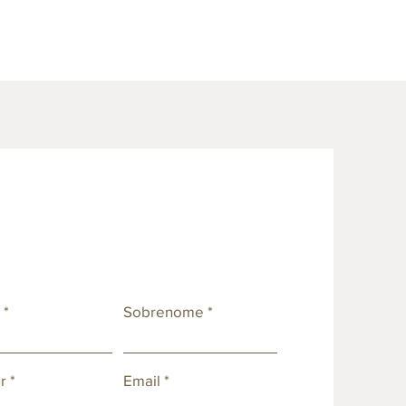
e
Sobrenome
r
Email