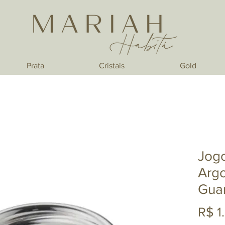
Prata
Cristais
Gold
Jog
Argo
Gua
R$ 1