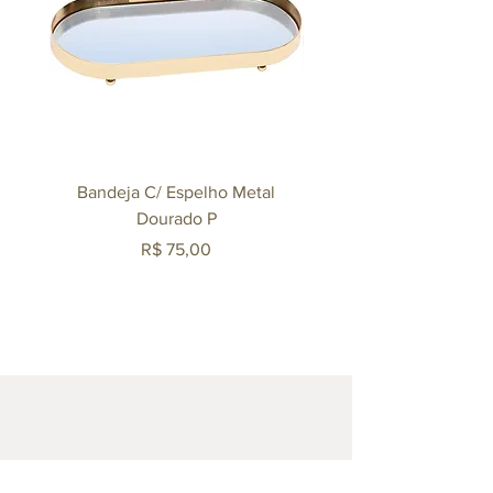
Bandeja C/ Espelho Metal
Bandeja C/ Espelho 
Dourado P
Preço
R$ 75,00