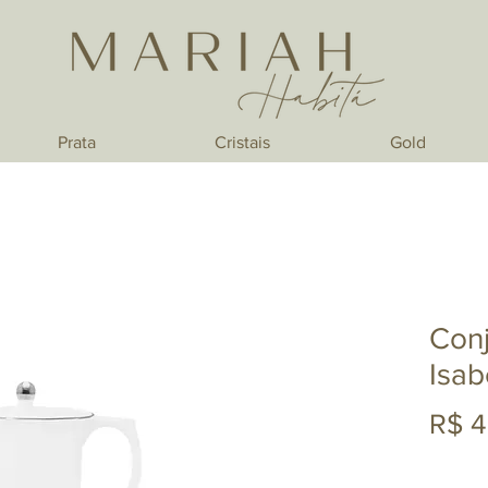
Prata
Cristais
Gold
Conj
Isab
R$ 