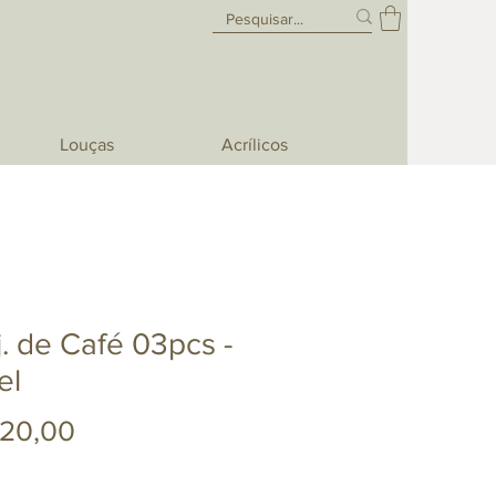
Louças
Acrílicos
. de Café 03pcs -
el
Preço
420,00