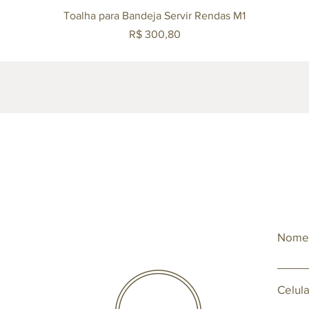
Visualização rápida
Toalha para Bandeja Servir Rendas M1
Preço
R$ 300,80
Nom
Celula