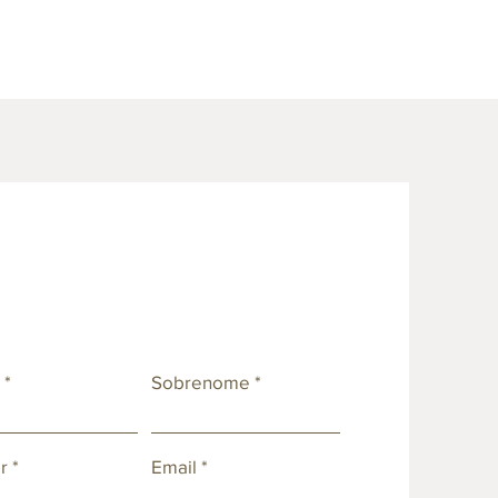
e
Sobrenome
r
Email