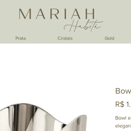
Prata
Cristais
Gold
Bow
R$ 1
Bowl e
elegan