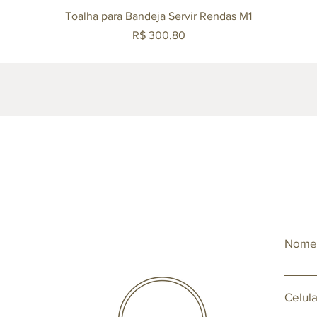
Visualização rápida
Toalha para Bandeja Servir Rendas M1
Preço
R$ 300,80
Nom
Celula