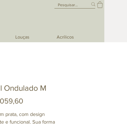
Louças
Acrílicos
l Ondulado M
Preço
.059,60
m prata, com design
te e funcional. Sua forma