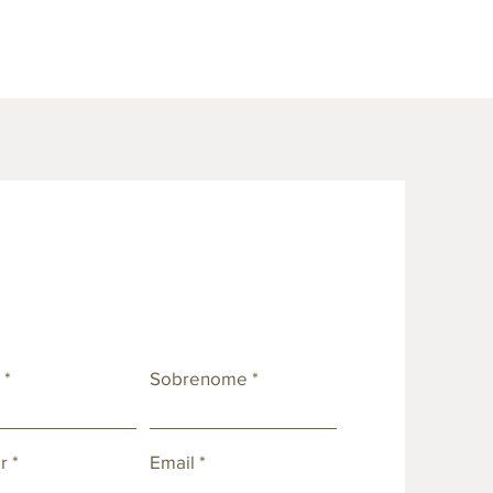
e
Sobrenome
r
Email