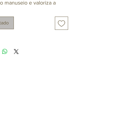
a o manuseio e valoriza a
ntação dos alimentos, ideal
rvir petiscos, molhos,
tado
has e pequenas porções
fisticação.