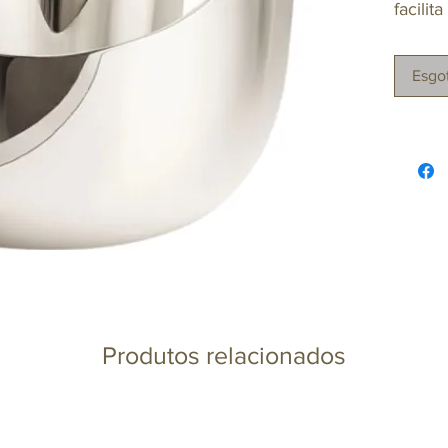
facilit
aprese
para se
Esgo
castan
com so
16x10
Produtos relacionados