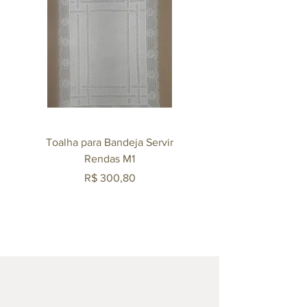
Toalha para Bandeja Servir
Mexedor Agliana 140m
Rendas M1
Revestido em Ouro 
Preço
R$ 300,80