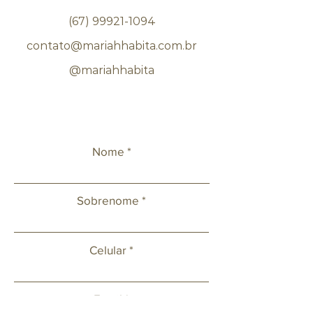
(67) 99921-1094
contato@mariahhabita.com.br
@mariahhabita
Nome
Sobrenome
Celular
Email