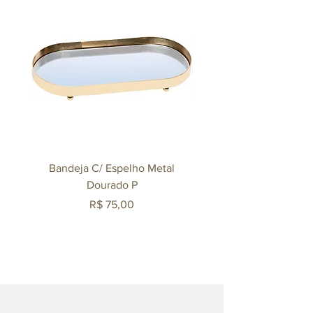
Bandeja C/ Espelho Metal
Bandeja C/ Espelho 
Dourado P
Preço
R$ 75,00