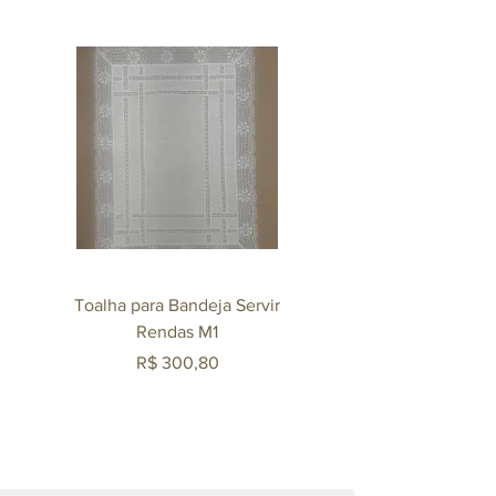
Toalha para Bandeja Servir
Mexedor Agliana 140m
Rendas M1
Revestido em Ouro 
Preço
R$ 300,80