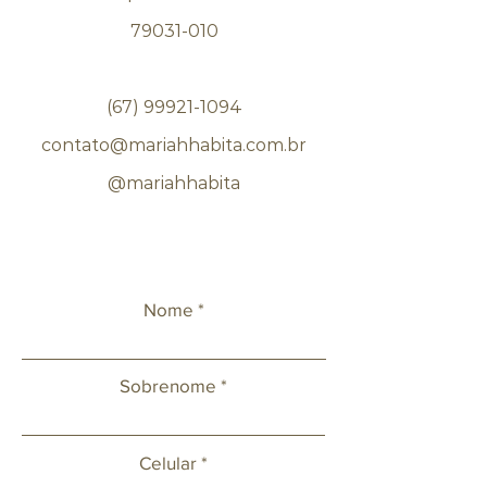
79031-010
(67) 99921-1094
contato@mariahhabita.com.br
@mariahhabita
Nome
Sobrenome
Celular