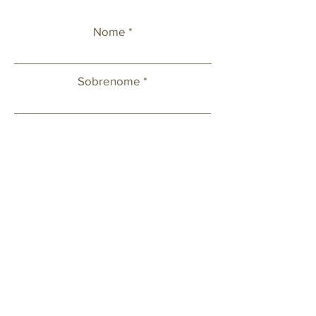
Nome
Sobrenome
Celular
Email
Deixe sua mensagem ou solicitação.