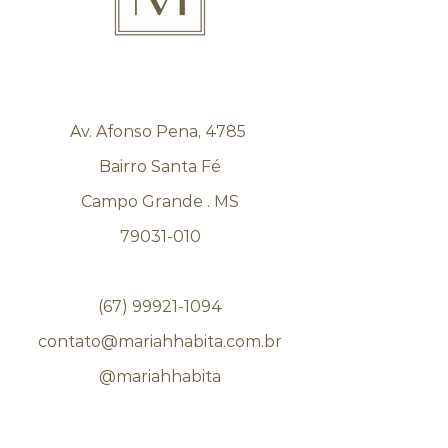
Cor/Acabamento:
Dourado /
Banho de ouro 24K e verniz
Av. Afonso Pena, 4785
Bairro Santa Fé
Campo Grande . MS
79031-010
(67) 99921-1094
contato@mariahhabita.com.br
@mariahhabita