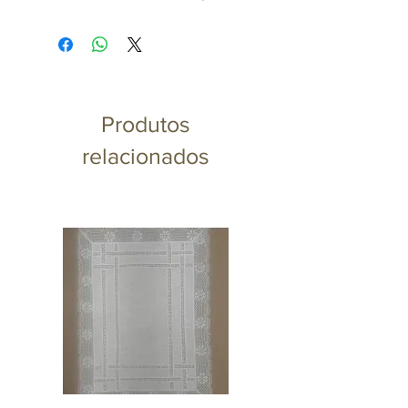
usa-lo em seu lavabo entre
outros ambientes, tudo isso
que reforça a beleza de um
ambiente cuidadosamente
planejado, além de deixar mais
Produtos
colorido e acolhedor. É uma
relacionados
ótima opção para espaços
pequenos ou estreitos. Estas
características levam
delicadeza, luxo e elegância ao
ambiente.
Pensando em reunir
lifestyle
,
moda e decoração, a St. James
apresenta a
Coleção Femme
,
assinada por Anna Carolina