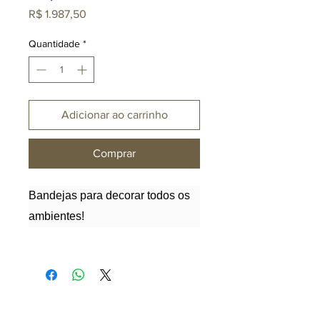
Preço
R$ 1.987,50
Quantidade
*
Adicionar ao carrinho
Comprar
Bandejas para decorar todos os
ambientes!
Uma bandeja é essencial para
um cantinho bar bem decorado e
que se destaque no ambiente.
Uma tendência dos últimos