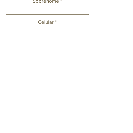
Sobrenome
Celular
Email
Deixe sua mensagem ou solicitação.
Enviar