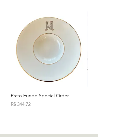
Prato Fundo Special Order
Xícara de Cha Special 
Monograma Ladore
Preço
R$ 344,72
Preço
R$ 290,00