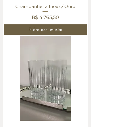
Champanheira Inox c/ Ouro
Preço
R$ 4.765,50
Pré-encomendar