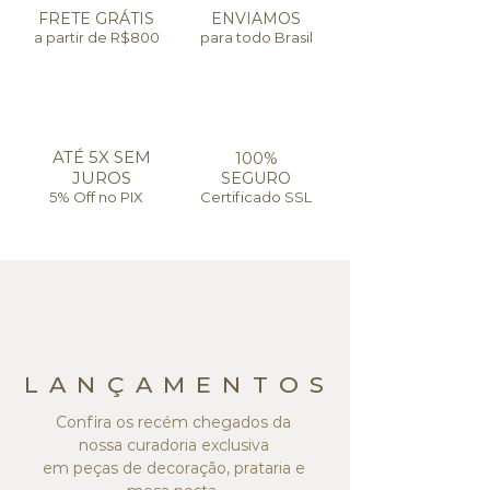
FRETE GRÁTIS
ENVIAMOS
a partir de R$800
para todo Brasil
ATÉ 5X SEM
100%
JUROS
SEGURO
5% Off no PIX
Certificado SSL
L A N Ç A M E N T O S
Confira os recém chegados da
nossa curadoria exclusiva
em peças de decoração, prataria e