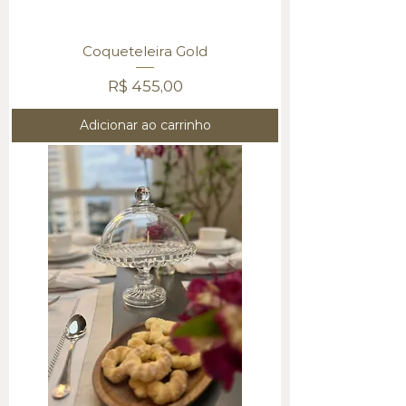
Coqueteleira Gold
Preço
R$ 455,00
Adicionar ao carrinho