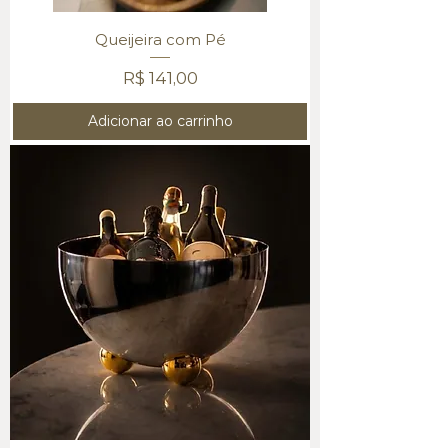
Queijeira com Pé
Preço
R$ 141,00
Adicionar ao carrinho