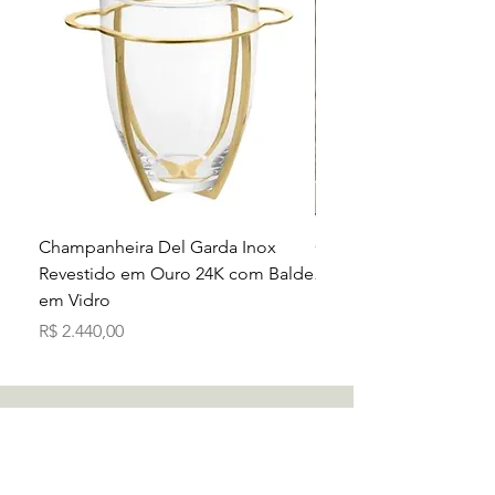
Champanheira Del Garda Inox
Copo de Cristal Lapid
Revestido em Ouro 24K com Balde
280ML
em Vidro
Preço
R$ 505,70
Preço
R$ 2.440,00