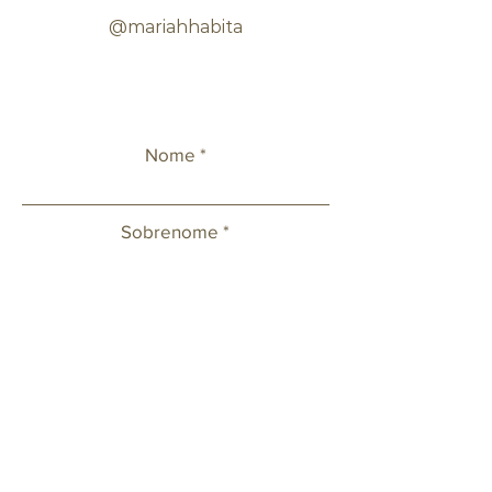
@mariahhabita
Nome
Sobrenome
Celular
Email
Deixe sua mensagem ou solicitação.