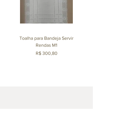
favorita, uma união perfeita e de
estrema qualidade e sofisticação.
Toalha para Bandeja Servir
Mexedor Agliana 140m
Rendas M1
Revestido em Ouro 
Preço
R$ 300,80