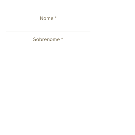
Nome
Sobrenome
Celular
Email
Deixe sua mensagem ou solicitação.