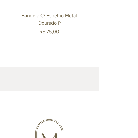
Bandeja C/ Espelho Metal
Bandeja C/ Espelho 
Dourado P
Preço
R$ 75,00